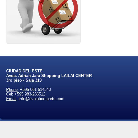
CIUDAD DEL ESTE
Avda. Adrian Jara Shopping LAILAI CENTER
3ro piso - Sala 319
Phone
:
+595-061-514540
Cel
:
+595 983-286512
Email
: info@evolution-parts.com