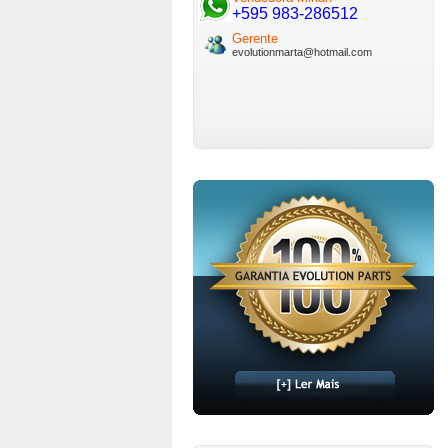
+595 983-286512
Gerente
evolutionmarta@hotmail.com