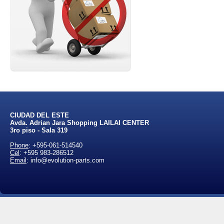
CIUDAD DEL ESTE
Avda. Adrian Jara Shopping LAILAI CENTER
3ro piso - Sala 319
Phone
:
+595-061-514540
Cel
:
+595 983-286512
Email
: info@evolution-parts.com