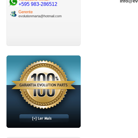
info@ev
+595 983-286512
Gerente
evolutionmarta@hotmail.com