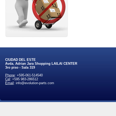
CIUDAD DEL ESTE
Avda. Adrian Jara Shopping LAILAI CENTER
3ro piso - Sala 319
Phone
:
+595-061-514540
Cel
:
+595 983-286512
Email
: info@evolution-parts.com