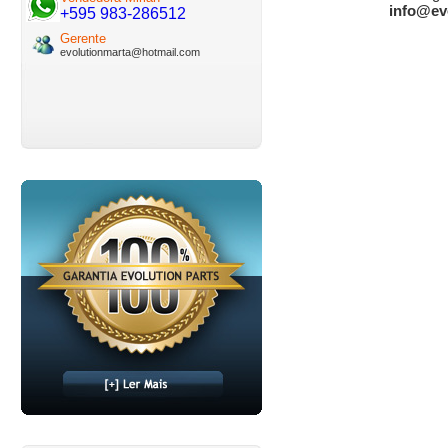
info@ev
+595 983-286512
Gerente
evolutionmarta@hotmail.com