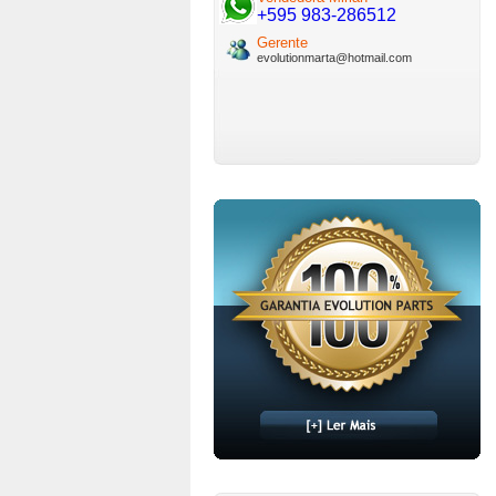
+595 983-286512
Gerente
evolutionmarta@hotmail.com